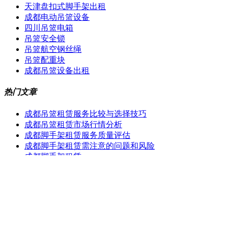
天津盘扣式脚手架出租
成都电动吊篮设备
四川吊篮电箱
吊篮安全锁
吊篮航空钢丝绳
吊篮配重块
成都吊篮设备出租
热门文章
成都吊篮租赁服务比较与选择技巧
成都吊篮租赁市场行情分析
成都脚手架租赁服务质量评估
成都脚手架租赁需注意的问题和风险
成都脚手架租赁
如何选择合适的成都脚手架租赁商家
成都地区脚手架租赁价格行情
..选择：成都脚手架租赁公司推荐
企业资讯